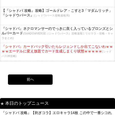
【『シャドバ 攻略』攻略】ゴールドレア・こすと3「マダムリッチ」
『シャドウバース』
(シャドウバース攻略速報局)
『シャドバ』ネクロマンサーのでっきに良く入っているブロンズとシ
ルバーカード
(SHADOWVERSE（シャドウバース）攻略速報 | リセマラ・攻略・キャ
ラまとめ)
『シャドバ』カードパック引いたらレジェンドしか出てこないわｗｗ
ｗｗエーテルに変え放題でカード生成しまくり状態ｗｗｗｗｗ
(シャド
バス神攻略)
前へ
本日のトップニュース
『シャドバ 攻略』【剥ぎコラ】エロキャラ14枚 この中で一番シコれ