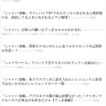
ドウバース速報)
『シャドバ 攻略』ヴァンパイア8Tでモルディカイ出されると絶対負
ける…拮抗してるときに出されるとマジ無理！
(シャドウバース速報)
『シャドバ』お前らの嫌いなでっきｗｗｗｗわかるわ…
(シャドウバース
攻略XYZ | シャドウバース攻略･ガチャ･リセマラ等の情報・まとめ)
『シャドバ 攻略』冥府ネクロにやたらと会うｗネクロって今は冥府
が主流！？
(シャドウバース速報)
『シャドウバース』ファンドラ王デスタイのロマンでっき組みたい
(シ
ャドウバース攻略どっとこむ｜シャドバまとめ速報)
『シャドバ 攻略』各クラスでっきに必ず入れたいレジェンドと必須
ではないが入れたいレジェンドカード一覧
(シャドウバース速報)
『シャドバ 攻略』アグロネクロ腐の嵐は必要なかった！マリガンで
ケルベロスが来るのを祈るだけｗ【でっき画象】
(シャドウバース速報)