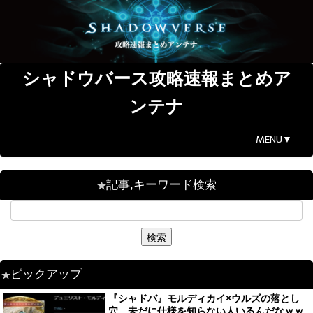
シャドウバース攻略速報まとめア
ンテナ
MENU▼
記事,キーワード検索
ピックアップ
『シャドバ』モルディカイ×ウルズの落とし
穴、未だに仕様を知らない人いるんだなｗｗ