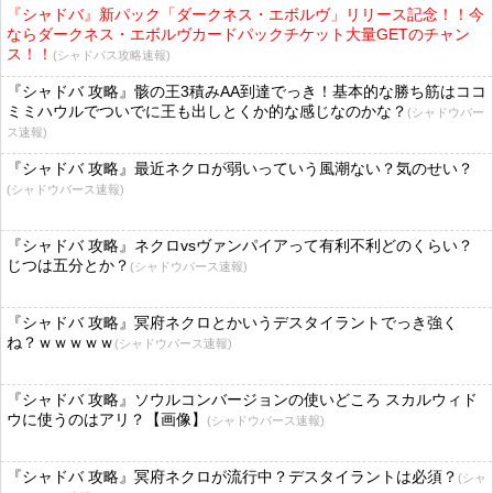
『シャドバ』新パック「ダークネス・エボルヴ」リリース記念！！今
ならダークネス・エボルヴカードパックチケット大量GETのチャン
ス！！
(シャドバス攻略速報)
『シャドバ 攻略』骸の王3積みAA到達でっき！基本的な勝ち筋はココ
ミミハウルでついでに王も出しとくか的な感じなのかな？
(シャドウバー
ス速報)
『シャドバ 攻略』最近ネクロが弱いっていう風潮ない？気のせい？
(シャドウバース速報)
『シャドバ 攻略』ネクロvsヴァンパイアって有利不利どのくらい？
じつは五分とか？
(シャドウバース速報)
『シャドバ 攻略』冥府ネクロとかいうデスタイラントでっき強く
ね？ｗｗｗｗｗ
(シャドウバース速報)
『シャドバ 攻略』ソウルコンバージョンの使いどころ スカルウィド
ウに使うのはアリ？【画像】
(シャドウバース速報)
『シャドバ 攻略』冥府ネクロが流行中？デスタイラントは必須？
(シャ