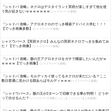
『シャドバ 攻略』ネクロはデスタイラント冥府が楽しすぎて他を使
う気が起きないｗｗｗｗｗｗｗ
(シャドウバース速報)
『シャドバ 攻略』アグロネクロのでっき構築アドバイス求む！！！
【でっき画像多数】
(シャドウバース速報)
シャドウバース【冥府ネクロ】みんなの冥府ネクロでっきを集めてみ
た！【でっき画像】
(シャドウバース速報)
『シャドバ 攻略』骸の王アグロネクロをガチで構築したいんだがｗ
ｗｗｗｗ【でっき画像】
(シャドウバース速報)
『シャドバ 攻略』モルディカイ使ってるネクロが未だにいる？ここ
数日普通に見かける隙あらばモルディｗｗｗ
(シャドウバース速報)
『シャドウバース』骸の王が2ターンで召喚できる事が判明！ どうや
って出せるんだ？
(シャドウバース攻略どっとこむ｜シャドバまとめ速報)
『シャドバ 攻略』骸の王って9ターンめに使うほうが強そう？最速2T