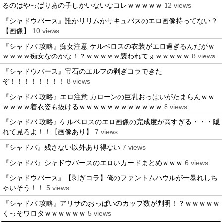
るのはやっぱりあの子しかいないなコレｗｗｗｗｗ
12 views
『シャドウバース』誰かリリムかサキュバスのエロ画像持ってない？
【画像】
10 views
『シャドバ 攻略』痴女注意 ケルベロスの衣装がエロ過ぎるんだがｗ
ｗｗｗｗ痴女なのかな！？ｗｗｗｗｗ襲われてぇｗｗｗｗｗ
8 views
『シャドウバース』宝石のエルフの剥ぎコラできた
ぞ！！！！！！！！
8 views
『シャドバ 攻略』エロ注意 カローンの巨乳おっぱいがたまらんｗｗ
ｗｗｗｗ着衣姿も抜けるｗｗｗｗｗｗｗｗｗｗｗｗ
8 views
『シャドバ 攻略』ケルベロスのエロ画像の完成度が高すぎる・・・隠
れて見ろよ！！【画像あり】
7 views
『シャドバ』残さない以外あり得ない
7 views
『シャドバ』シャドウバースのエロいカードまとめｗｗｗ
6 views
『シャドウバース』【剥ぎコラ】俺のファントムハウルが一暴れしち
ゃいそう！！
5 views
『シャドバ 攻略』アリサのおっぱいのカップ数が判明！？ｗｗｗｗｗ
くっそワロタｗｗｗｗｗｗ
5 views