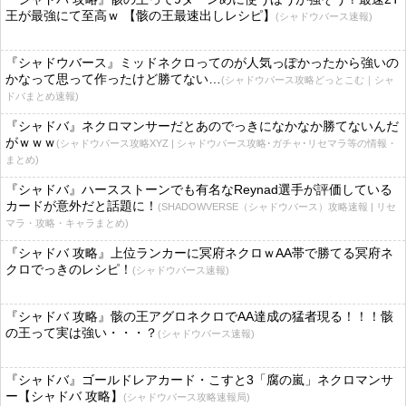
王が最強にて至高ｗ 【骸の王最速出しレシピ】
(シャドウバース速報)
『シャドウバース』ミッドネクロってのが人気っぽかったから強いの
かなって思って作ったけど勝てない…
(シャドウバース攻略どっとこむ｜シャ
ドバまとめ速報)
『シャドバ』ネクロマンサーだとあのでっきになかなか勝てないんだ
がｗｗｗ
(シャドウバース攻略XYZ | シャドウバース攻略･ガチャ･リセマラ等の情報・
まとめ)
『シャドバ』ハースストーンでも有名なReynad選手が評価している
カードが意外だと話題に！
(SHADOWVERSE（シャドウバース）攻略速報 | リセ
マラ・攻略・キャラまとめ)
『シャドバ 攻略』上位ランカーに冥府ネクロｗAA帯で勝てる冥府ネ
クロでっきのレシピ！
(シャドウバース速報)
『シャドバ 攻略』骸の王アグロネクロでAA達成の猛者現る！！！骸
の王って実は強い・・・？
(シャドウバース速報)
『シャドバ』ゴールドレアカード・こすと3「腐の嵐」ネクロマンサ
ー【シャドバ 攻略】
(シャドウバース攻略速報局)