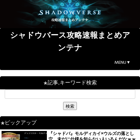
シャドウバース攻略速報まとめア
ンテナ
MENU▼
記事,キーワード検索
ピックアップ
『シャドバ』モルディカイ×ウルズの落とし
穴、未だに仕様を知らない人いるんだなｗｗ