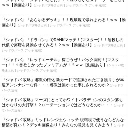
ｗｗ【動画あり】
(シャドバ攻略まとめ | シャドウバース デッキ 速報)
『シャドバ』『あらゆるデッキ』！！現環境で暴れまわる！ｗｗ【動
画あり】
(シャドバ攻略まとめ | シャドウバース デッキ 速報)
『シャドバ』『ドラゴン』でRANKマッチ！(マスター)！！竜殺しの
代償で冥府を発動させてみる！？ｗｗ【動画あり】
(シャドバ攻略まとめ |
シャドウバース デッキ 速報)
『シャドバ』『レッドエーテル』稼ごうぜ！パック開封！(マスタ
ー)！！１番欲しかったプレミアムが！？ｗｗ【動画あり】
(シャドバ攻
略まとめ | シャドウバース デッキ 速報)
『シャドバ 攻略』邪教の権化 新カードで追加された古き護り手が早
速アンシナジーな件・・・邪教は無かった事にされるのか？
(シャドウ
バース速報)
『シャドバ 攻略』マーズにとってホワイトパラディンのスタン落ち
はかなりの大打撃！？ローテーションではどうなるのか・・・
(シャド
ウバース速報)
『シャドバ 攻略』ミッドレンジ土ウィッチ 現環境で使うならどんな
構築が良い！？デッキ画像あり！みんなの意見も見てみよう！
(シャド