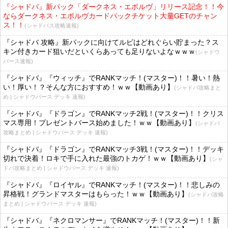
『シャドバ』新パック「ダークネス・エボルヴ」リリース記念！！今
ならダークネス・エボルヴカードパックチケット大量GETのチャン
ス！！
(シャドバス攻略速報)
『シャドバ 攻略』新パックに向けてルピはどれぐらい貯まった？ス
キン付きカード狙いだといくらあっても足りないよなｗｗｗ
(シャドウ
バース速報)
『シャドバ』『ウィッチ』でRANKマッチ！(マスター)！！暑い！熱
い！厚い！？そんな方におすすめ！ｗｗ【動画あり】
(シャドバ攻略まと
め | シャドウバース デッキ 速報)
『シャドバ』『ドラゴン』でRANKマッチ2戦！(マスター)！！クリス
マス専用！プレゼントバース始めました！ｗｗ【動画あり】
(シャドバ
攻略まとめ | シャドウバース デッキ 速報)
『シャドバ』『ドラゴン』でRANKマッチ3戦！(マスター)！！デッキ
切れで決着！ロキで手に入れた最強のトカゲ！ｗｗ【動画あり】
(シャ
ドバ攻略まとめ | シャドウバース デッキ 速報)
『シャドバ』『ロイヤル』でRANKマッチ！(マスター)！！悲しみの
昇格戦！グランドマスターはもらった！ｗｗ【動画あり】
(シャドバ攻略
まとめ | シャドウバース デッキ 速報)
『シャドバ』『ネクロマンサー』でRANKマッチ！(マスター)！！新