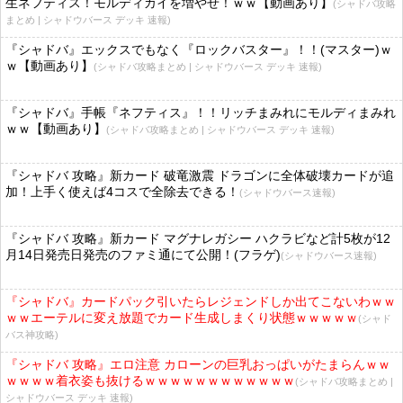
生ネフティス！モルディカイを増やせ！ｗｗ【動画あり】
(シャドバ攻略
まとめ | シャドウバース デッキ 速報)
『シャドバ』エックスでもなく『ロックバスター』！！(マスター)ｗ
ｗ【動画あり】
(シャドバ攻略まとめ | シャドウバース デッキ 速報)
『シャドバ』手帳『ネフティス』！！リッチまみれにモルディまみれ
ｗｗ【動画あり】
(シャドバ攻略まとめ | シャドウバース デッキ 速報)
『シャドバ 攻略』新カード 破竜激震 ドラゴンに全体破壊カードが追
加！上手く使えば4コスで全除去できる！
(シャドウバース速報)
『シャドバ 攻略』新カード マグナレガシー ハクラビなど計5枚が12
月14日発売日発売のファミ通にて公開！(フラゲ)
(シャドウバース速報)
『シャドバ』カードパック引いたらレジェンドしか出てこないわｗｗ
ｗｗエーテルに変え放題でカード生成しまくり状態ｗｗｗｗｗ
(シャド
バス神攻略)
『シャドバ 攻略』エロ注意 カローンの巨乳おっぱいがたまらんｗｗ
ｗｗｗｗ着衣姿も抜けるｗｗｗｗｗｗｗｗｗｗｗｗ
(シャドバ攻略まとめ |
シャドウバース デッキ 速報)